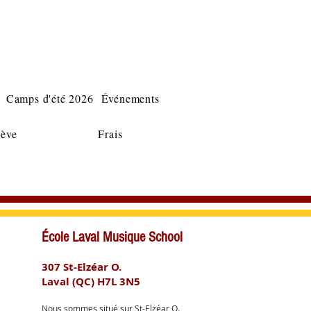
Camps d'été 2026
Événements
lève
Frais
École Laval Musique School
307 St-Elzéar O.
Laval (QC) H7L 3N5
Nous sommes situé sur St-Elzéar O.