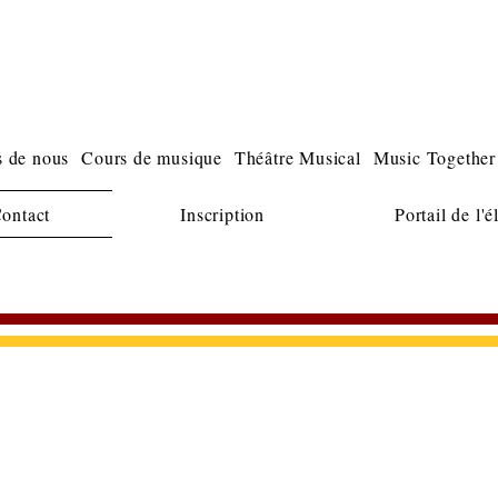
music lessons piano guitar violon voice singing
laval
cours de musique piano guitare violon chant laval
 de nous
Cours de musique
Théâtre Musical
Music Together
ontact
Inscription
Portail de l'é