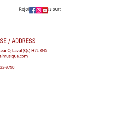
Rejoignez-nous sur:
SE / ADDRESS
zear O, Laval (Qc) H7L 3N5
valmusique.com
933-9790