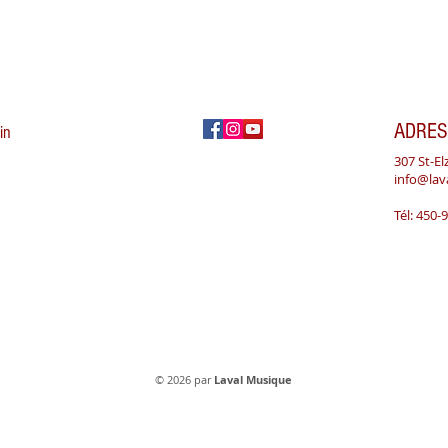
ADRES
in
307 St-El
info@la
Tél: 450-
Vimont Musique
© 2026 par
Laval Musique