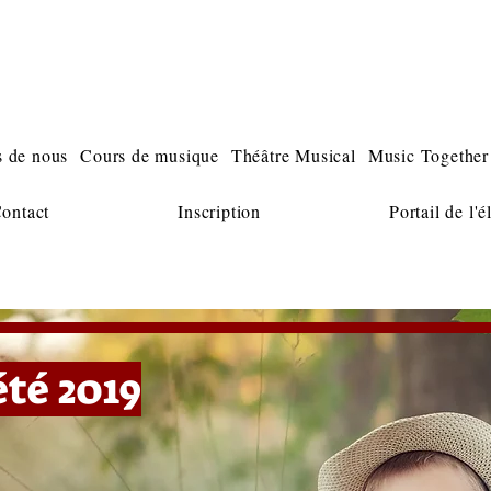
music lessons piano guitar violon voice singing
laval
cours de musique piano guitare violon chant laval
 de nous
Cours de musique
Théâtre Musical
Music Together
ontact
Inscription
Portail de l'é
té 2019