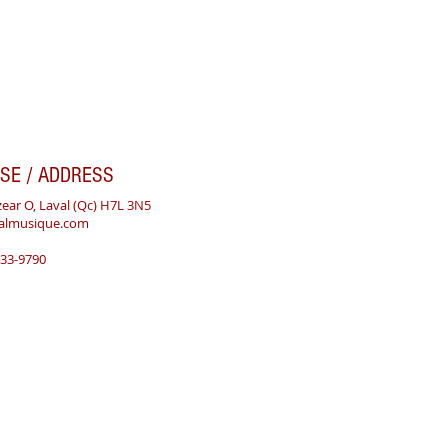
SE / ADDRESS
zear O, Laval (Qc) H7L 3N5
valmusique.com
933-9790