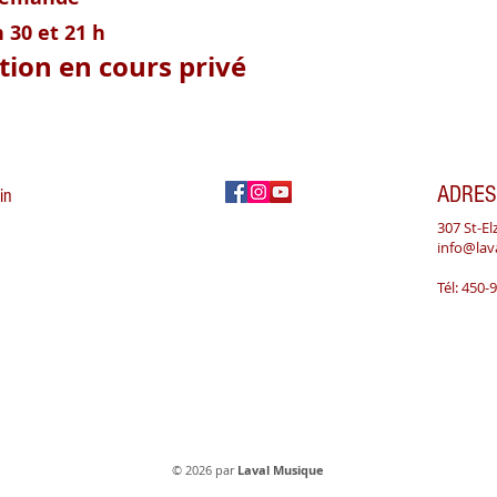
 30 et 21 h
tion en cours privé
ADRES
in
307 St-El
info@la
Tél: 450-
Vimont Musique
© 2026 par
Laval Musique