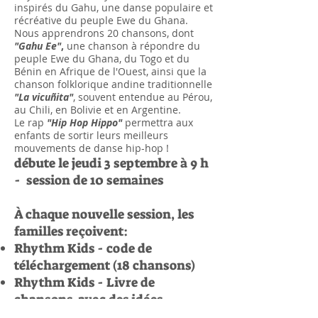
inspirés du Gahu, une danse populaire et
récréative du peuple Ewe du Ghana.
Nous apprendrons 20 chansons, dont
"Gahu Ee"
,
une chanson à répondre du
peuple Ewe du Ghana, du Togo et du
Bénin en Afrique de l'Ouest, ainsi que la
chanson folklorique andine traditionnelle
"La vicuñita"
, souvent entendue au Pérou,
au Chili, en Bolivie et en Argentine.
Le rap
"Hip Hop Hippo"
permettra aux
enfants de sortir leurs meilleurs
mouvements de danse hip-hop !
débute le jeudi 3 septembre à
9 h
- session de 10 semaines
À chaque nouvelle session, les
familles reçoivent:
Rhythm Kids - code de
téléchargement (18 chansons)
Rhythm Kids - Livre de
chansons avec des idées
d'activités musicales et