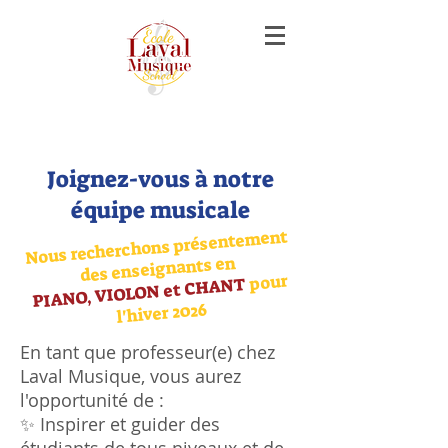
music lessons piano guitar violon voice
singing laval
cours de musique piano guitare violon
chant laval
Joignez-vous à notre
équipe musicale
Nous recherchons présentement
des enseignants en
pour
PIANO, VIOLON et CHANT
l'hiver 2026
En tant que professeur(e) chez
Laval Musique, vous aurez
l'opportunité de :
✨ Inspirer et guider des