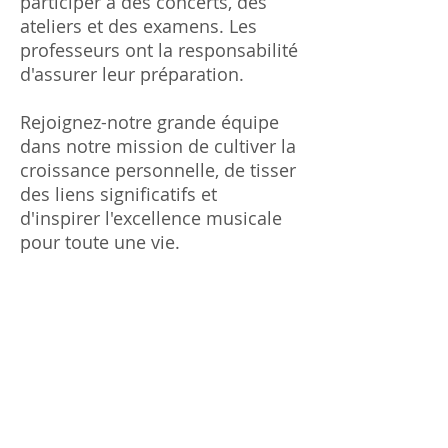
participer à des concerts, des
ateliers et des examens. Les
professeurs ont la responsabilité
d'assurer leur préparation.
Rejoignez-notre grande équipe
dans notre mission de cultiver la
croissance personnelle, de tisser
des liens significatifs et
d'inspirer l'excellence musicale
pour toute une vie.
Pour postuler, envoyez votre CV
et une lettre de motivation à
info@lavalmusique.com
Rejoignez l'équipe de Laval
Musique et laissez votre passion
pour la musique briller ! 🎵