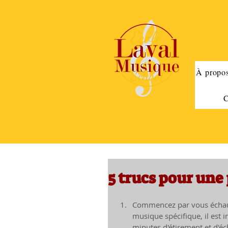
À propos
C
5 trucs pour une 
Commencez par vous échauf
musique spécifique, il est 
minutes d'étirement et d'éch