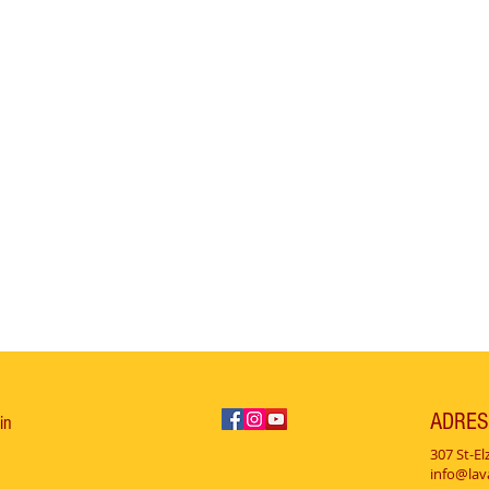
ADRES
in
307 St-El
info@la