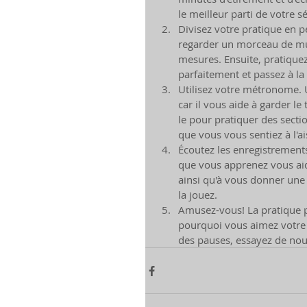
le meilleur parti de votre 
Divisez votre pratique en pe
regarder un morceau de mus
mesures. Ensuite, pratiquez
parfaitement et passez à la
Utilisez votre métronome. 
car il vous aide à garder le
le pour pratiquer des secti
que vous vous sentiez à l'a
Écoutez les enregistrement
que vous apprenez vous aid
ainsi qu'à vous donner une 
la jouez.
Amusez-vous! La pratique pe
pourquoi vous aimez votre i
des pauses, essayez de nouv