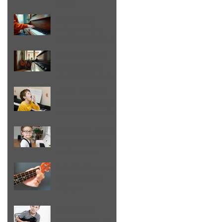
Laval
Stimulez la
créativité des
enfants grâce à la
musique
Améliorez vos
compétences
musicales à Laval
Gérer les défis
saisonniers liés à
la motivation des
enfants
Comment rendre
la pratique plus
intéressante
5 trucs pour une
pratique plus
efficace
10 raisons
d'insister sur le