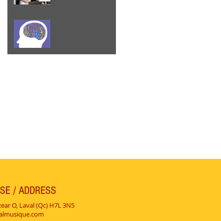
cours de musique
Les 4 types de
mémoires utilisées
pour apprendre
une pièce musicale
de mémoire:
SE / ADDRESS
zear O, Laval (Qc) H7L 3N5
valmusique.com