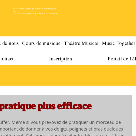
music lessons piano guitar violon voice singing
laval
cours de musique piano guitare violon chant laval
 de nous
Cours de musique
Théâtre Musical
Music Together
ontact
Inscription
Portail de l'é
pratique plus efficace
fer. Même si vous prévoyez de pratiquer un morceau de 
important de donner à vos doigts, poignets et bras quelques 
auffement. Cela vous aidera à éviter les blessures et à tirer 